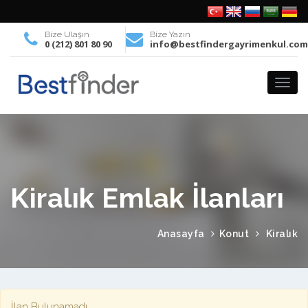
Bize Ulaşın
Bize Yazın
0 (212) 801 80 90
info@bestfindergayrimenkul.co
Kiralık Emlak İlanları
Anasayfa
Konut
Kiralık
İlan Bulunamadı.