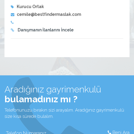
Kurucu Ortak
cemile@bestfindermaslak.com
Danışmanın İlanlarını İncele
Aradığınız gayrimenkulü
bulamadınız mı ?
Telefonunuzu bırakın sizi arayalım. Aradığınız gayrimenkulü
size kısa sürede bulalım.
Beni Ara